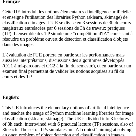
Français
:
Cette UE introduit les notions élémentaires d'intelligence artificielle
et enseigne l'utilisation des librairies Python (sklearn, skimage) de
classification d'images. L'UE se divise en 3 sessions de 3h de cours
magistraux entrelacées par 6 sessions de 3h de travaux pratiques
(TP). L'ensemble des TP simule une "compétition d'IA" consistant à
résoudre un problème ouvert de détection et classification d'objets
dans des images.
L'évaluation de l'UE portera en partie sur les performances mais
aussi les interprétations, discussions des algorithmes développés
(CC1 à mi-parcours et CC2 à la fin du semestre), et en partie sur un
examen final permettant de valider les notions acquises au fil du
cours et des TP.
English
:
This UE introduces the elementary notions of artificial intelligence
and teaches the usage of Python machine learning libraries for image
classification (sklearn, skimage). The UE is divided into 3 lectures
of 3h each, intertwined with 6 practical lecture (TP) sessions, also of
3h each. The set of TPs simulates an "AI contest" aiming at solving
an open problem of object detection and classification in images.