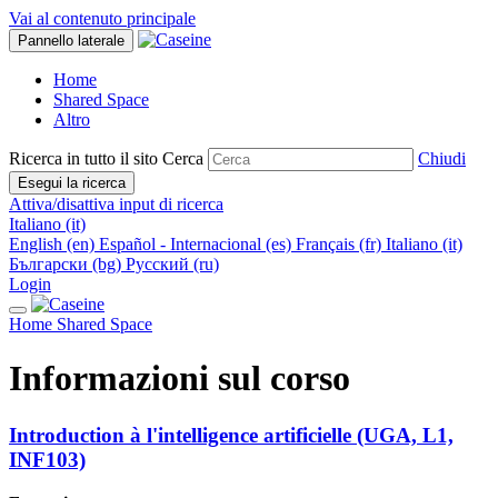
Vai al contenuto principale
Pannello laterale
Home
Shared Space
Altro
Ricerca in tutto il sito
Cerca
Chiudi
Esegui la ricerca
Attiva/disattiva input di ricerca
Italiano ‎(it)‎
English ‎(en)‎
Español - Internacional ‎(es)‎
Français ‎(fr)‎
Italiano ‎(it)‎
Български ‎(bg)‎
Русский ‎(ru)‎
Login
Home
Shared Space
Informazioni sul corso
Introduction à l'intelligence artificielle (UGA, L1,
INF103)