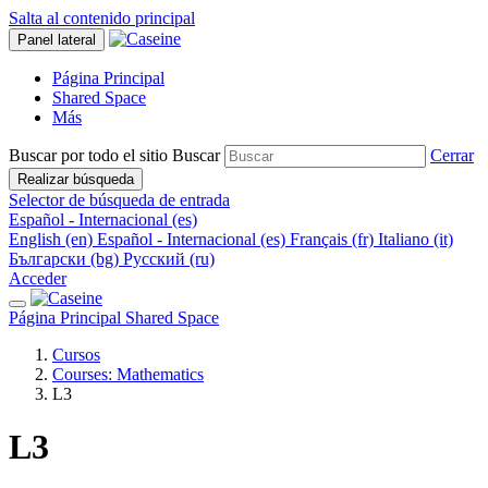
Salta al contenido principal
Panel lateral
Página Principal
Shared Space
Más
Buscar por todo el sitio
Buscar
Cerrar
Realizar búsqueda
Selector de búsqueda de entrada
Español - Internacional ‎(es)‎
English ‎(en)‎
Español - Internacional ‎(es)‎
Français ‎(fr)‎
Italiano ‎(it)‎
Български ‎(bg)‎
Русский ‎(ru)‎
Acceder
Página Principal
Shared Space
Cursos
Courses: Mathematics
L3
L3