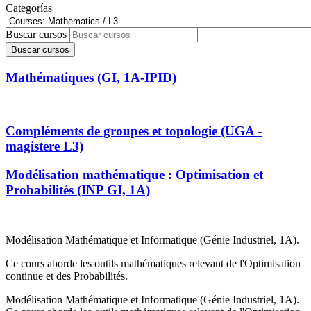
Categorías
Buscar cursos
Buscar cursos
Mathématiques (GI, 1A-IPID)
Compléments de groupes et topologie (UGA -
magistere L3)
Modélisation mathématique : Optimisation et
Probabilités (INP GI, 1A)
M
o
d
él
i
s
a
t
i
o
n
M
a
t
h
ém
a
t
i
q
u
e
e
t
I
n
f
o
r
m
a
t
i
q
u
e
(G
én
i
e
I
n
d
u
s
t
r
i
e
l
, 1A
).
C
e
c
o
u
r
s
a
b
o
r
d
e
l
e
s
o
u
t
i
l
s
m
a
t
h
ém
a
t
i
q
u
e
s
r
e
l
e
v
a
n
t
d
e
l
'O
p
t
i
m
i
s
a
t
i
o
n
c
o
n
t
i
n
u
e
e
t
d
e
s
P
r
o
b
a
b
i
l
i
t
és
.
Modélisation Mathématique et Informatique (Génie Industriel, 1A).