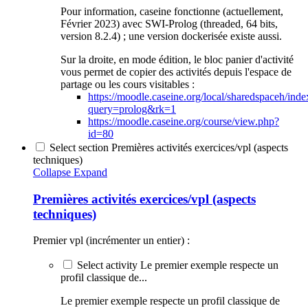
Pour information, caseine fonctionne (actuellement,
Février 2023) avec SWI-Prolog (threaded, 64 bits,
version 8.2.4) ; une version dockerisée existe aussi.
Sur la droite, en mode édition, le bloc panier d'activité
vous permet de copier des activités depuis l'espace de
partage ou les cours visitables :
https://moodle.caseine.org/local/sharedspaceh/ind
query=prolog&rk=1
https://moodle.caseine.org/course/view.php?
id=80
Select section Premières activités exercices/vpl (aspects
techniques)
Collapse
Expand
Premières activités exercices/vpl (aspects
techniques)
Premier vpl (incrémenter un entier) :
Select activity Le premier exemple respecte un
profil classique de...
Le premier exemple respecte un profil classique de