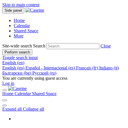
Skip to main content
Side panel
Home
Calendar
Shared Space
More
Site-wide search
Search
Close
Perform search
Toggle search input
English ‎(en)‎
English ‎(en)‎
Español - Internacional ‎(es)‎
Français ‎(fr)‎
Italiano ‎(it)‎
Български ‎(bg)‎
Русский ‎(ru)‎
You are currently using guest access
Log in
Home
Calendar
Shared Space
Expand all
Collapse all