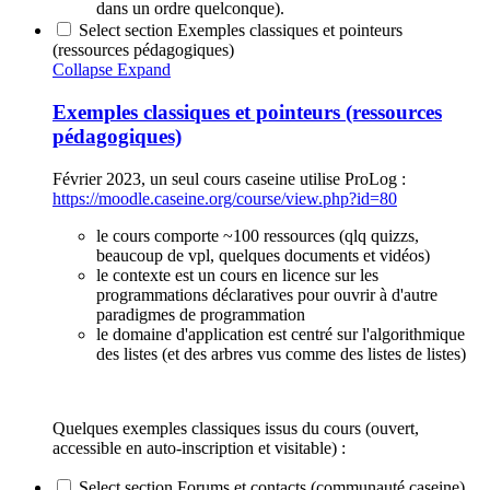
dans un ordre quelconque).
Select section Exemples classiques et pointeurs
(ressources pédagogiques)
Collapse
Expand
Exemples classiques et pointeurs (ressources
pédagogiques)
Février 2023, un seul cours caseine utilise ProLog :
https://moodle.caseine.org/course/view.php?id=80
le cours comporte ~100 ressources (qlq quizzs,
beaucoup de vpl, quelques documents et vidéos)
le contexte est un cours en licence sur les
programmations déclaratives pour ouvrir à d'autre
paradigmes de programmation
le domaine d'application est centré sur l'algorithmique
des listes (et des arbres vus comme des listes de listes)
Quelques exemples classiques issus du cours (ouvert,
accessible en auto-inscription et visitable) :
Select section Forums et contacts (communauté caseine)