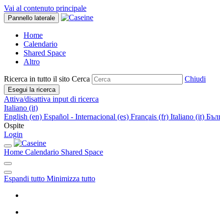
Vai al contenuto principale
Pannello laterale
Home
Calendario
Shared Space
Altro
Ricerca in tutto il sito
Cerca
Chiudi
Esegui la ricerca
Attiva/disattiva input di ricerca
Italiano ‎(it)‎
English ‎(en)‎
Español - Internacional ‎(es)‎
Français ‎(fr)‎
Italiano ‎(it)‎
Бълг
Ospite
Login
Home
Calendario
Shared Space
Espandi tutto
Minimizza tutto