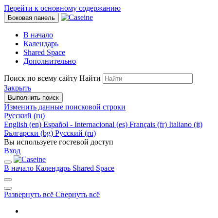
Перейти к основному содержанию
Боковая панель
В начало
Календарь
Shared Space
Дополнительно
Поиск по всему сайту
Найти
Закрыть
Выполнить поиск
Изменить данные поисковой строки
Русский ‎(ru)‎
English ‎(en)‎
Español - Internacional ‎(es)‎
Français ‎(fr)‎
Italiano ‎(it)‎
Български ‎(bg)‎
Русский ‎(ru)‎
Вы используете гостевой доступ
Вход
В начало
Календарь
Shared Space
Развернуть всё
Свернуть всё