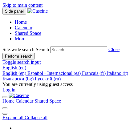
Skip to main content
Side panel
Home
Calendar
Shared Space
More
Site-wide search
Search
Close
Perform search
Toggle search input
English ‎(en)‎
English ‎(en)‎
Español - Internacional ‎(es)‎
Français ‎(fr)‎
Italiano ‎(it)‎
Български ‎(bg)‎
Русский ‎(ru)‎
You are currently using guest access
Log in
Home
Calendar
Shared Space
Expand all
Collapse all