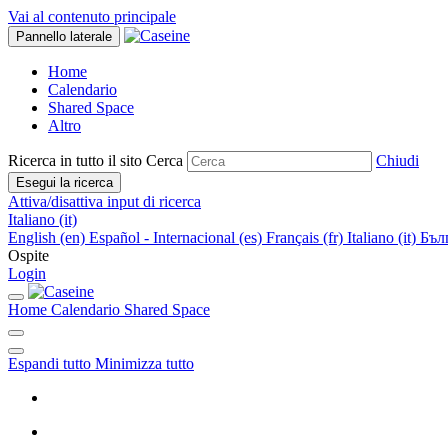
Vai al contenuto principale
Pannello laterale
Home
Calendario
Shared Space
Altro
Ricerca in tutto il sito
Cerca
Chiudi
Esegui la ricerca
Attiva/disattiva input di ricerca
Italiano ‎(it)‎
English ‎(en)‎
Español - Internacional ‎(es)‎
Français ‎(fr)‎
Italiano ‎(it)‎
Бълг
Ospite
Login
Home
Calendario
Shared Space
Espandi tutto
Minimizza tutto