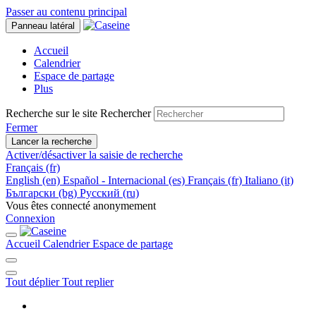
Passer au contenu principal
Panneau latéral
Accueil
Calendrier
Espace de partage
Plus
Recherche sur le site
Rechercher
Fermer
Lancer la recherche
Activer/désactiver la saisie de recherche
Français ‎(fr)‎
English ‎(en)‎
Español - Internacional ‎(es)‎
Français ‎(fr)‎
Italiano ‎(it)‎
Български ‎(bg)‎
Русский ‎(ru)‎
Vous êtes connecté anonymement
Connexion
Accueil
Calendrier
Espace de partage
Tout déplier
Tout replier