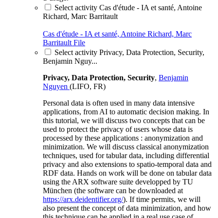
Select activity Cas d'étude - IA et santé, Antoine
Richard, Marc Barritault
Cas d'étude - IA et santé, Antoine Richard, Marc
Barritault
File
Select activity Privacy, Data Protection, Security,
Benjamin Nguy...
Privacy, Data Protection, Security
,
Benjamin
Nguyen
(LIFO, FR)
Personal data is often used in many data intensive
applications, from AI to automatic decision making. In
this tutorial, we will discuss two concepts that can be
used to protect the privacy of users whose data is
processed by these applications : anonymization and
minimization. We will discuss classical anonymization
techniques, used for tabular data, including differential
privacy and also extensions to spatio-temporal data and
RDF data. Hands on work will be done on tabular data
using the ARX software suite developped by TU
München (the software can be downloaded at
https://arx.deidentifier.org/
). If time permits, we will
also present the concept of data minimization, and how
this technique can be applied in a real use case of