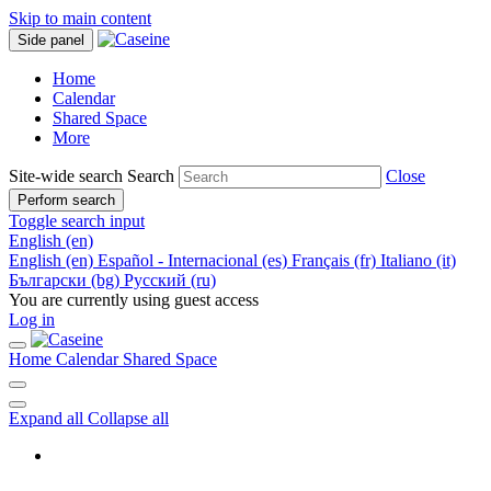
Skip to main content
Side panel
Home
Calendar
Shared Space
More
Site-wide search
Search
Close
Perform search
Toggle search input
English ‎(en)‎
English ‎(en)‎
Español - Internacional ‎(es)‎
Français ‎(fr)‎
Italiano ‎(it)‎
Български ‎(bg)‎
Русский ‎(ru)‎
You are currently using guest access
Log in
Home
Calendar
Shared Space
Expand all
Collapse all