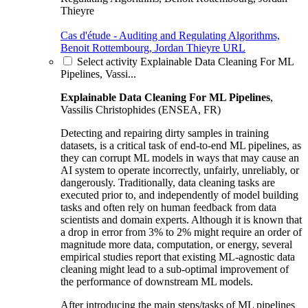
Thieyre
Cas d'étude - Auditing and Regulating Algorithms,
Benoit Rottembourg, Jordan Thieyre
URL
Select activity Explainable Data Cleaning For ML
Pipelines, Vassi...
Explainable Data Cleaning For ML Pipelines
,
Vassilis Christophides (ENSEA, FR)
Detecting and repairing dirty samples in training
datasets, is a critical task of end-to-end ML pipelines, as
they can corrupt ML models in ways that may cause an
AI system to operate incorrectly, unfairly, unreliably, or
dangerously. Traditionally, data cleaning tasks are
executed prior to, and independently of model building
tasks and often rely on human feedback from data
scientists and domain experts. Although it is known that
a drop in error from 3% to 2% might require an order of
magnitude more data, computation, or energy, several
empirical studies report that existing ML-agnostic data
cleaning might lead to a sub-optimal improvement of
the performance of downstream ML models.
After introducing the main steps/tasks of ML pipelines