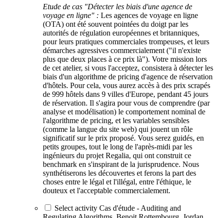
Etude de cas "Détecter les biais d'une agence de
voyage en ligne" :
Les agences de voyage en ligne
(OTA) ont été souvent pointées du doigt par les
autorités de régulation européennes et britanniques,
pour leurs pratiques commerciales trompeuses, et leurs
démarches agressives commercialement ("il n'existe
plus que deux places à ce prix là"). Votre mission lors
de cet atelier, si vous l'acceptez, consistera à détecter les
biais d'un algorithme de pricing d'agence de réservation
d'hôtels. Pour cela, vous aurez accès à des prix scrapés
de 999 hôtels dans 9 villes d'Europe, pendant 45 jours
de réservation. Il s'agira pour vous de comprendre (par
analyse et modélisation) le comportement nominal de
l'algorithme de pricing, et les variables sensibles
(comme la langue du site web) qui jouent un rôle
significatif sur le prix proposé. Vous serez guidés, en
petits groupes, tout le long de l'après-midi par les
ingénieurs du projet Regalia, qui ont construit ce
benchmark en s'inspirant de la jurisprudence. Nous
synthétiserons les découvertes et ferons la part des
choses entre le légal et l'illégal, entre l'éthique, le
douteux et l'acceptable commercialement.
Select activity Cas d'étude - Auditing and
Regulating Algorithms, Benoit Rottembourg, Jordan