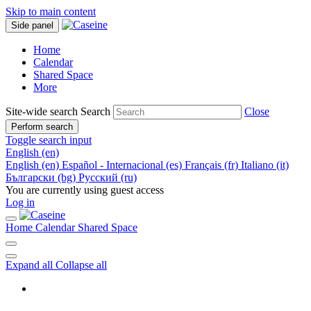
Skip to main content
Side panel
Home
Calendar
Shared Space
More
Site-wide search
Search
Close
Perform search
Toggle search input
English ‎(en)‎
English ‎(en)‎
Español - Internacional ‎(es)‎
Français ‎(fr)‎
Italiano ‎(it)‎
Български ‎(bg)‎
Русский ‎(ru)‎
You are currently using guest access
Log in
Home
Calendar
Shared Space
Expand all
Collapse all