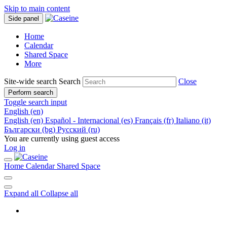
Skip to main content
Side panel
Home
Calendar
Shared Space
More
Site-wide search
Search
Close
Perform search
Toggle search input
English ‎(en)‎
English ‎(en)‎
Español - Internacional ‎(es)‎
Français ‎(fr)‎
Italiano ‎(it)‎
Български ‎(bg)‎
Русский ‎(ru)‎
You are currently using guest access
Log in
Home
Calendar
Shared Space
Expand all
Collapse all