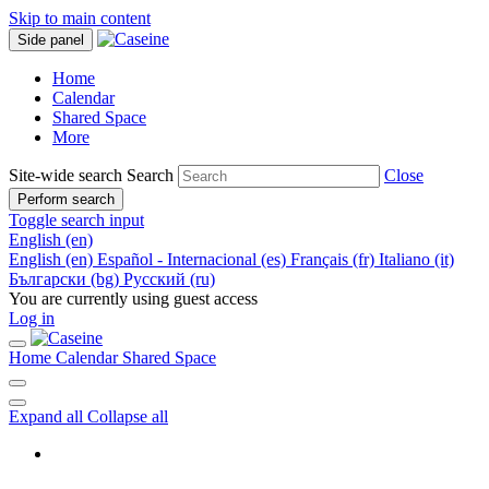
Skip to main content
Side panel
Home
Calendar
Shared Space
More
Site-wide search
Search
Close
Perform search
Toggle search input
English ‎(en)‎
English ‎(en)‎
Español - Internacional ‎(es)‎
Français ‎(fr)‎
Italiano ‎(it)‎
Български ‎(bg)‎
Русский ‎(ru)‎
You are currently using guest access
Log in
Home
Calendar
Shared Space
Expand all
Collapse all