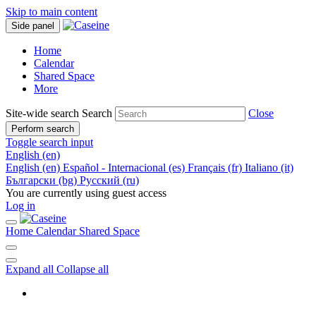
Skip to main content
Side panel
Home
Calendar
Shared Space
More
Site-wide search
Search
Close
Perform search
Toggle search input
English ‎(en)‎
English ‎(en)‎
Español - Internacional ‎(es)‎
Français ‎(fr)‎
Italiano ‎(it)‎
Български ‎(bg)‎
Русский ‎(ru)‎
You are currently using guest access
Log in
Home
Calendar
Shared Space
Expand all
Collapse all