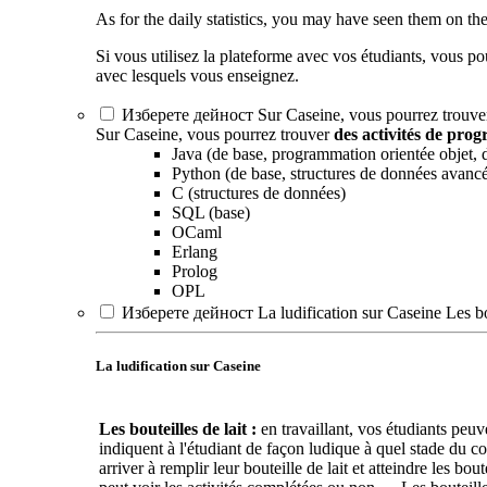
As for the daily statistics, you may have seen them on th
Si vous utilisez la plateforme avec vos étudiants, vous p
avec lesquels vous enseignez.
Изберете дейност Sur Caseine, vous pourrez trouver d
Sur Caseine, vous pourrez trouver
des activités de pro
Java (de base, programmation orientée objet, 
Python (de base, structures de données avancé
C (structures de données)
SQL (base)
OCaml
Erlang
Prolog
OPL
Изберете дейност La ludification sur Caseine Les bou
La ludification sur Caseine
Les bouteilles de lait :
en travaillant, vos étudiants peuve
indiquent à l'étudiant de façon ludique à quel stade du cou
arriver à remplir leur bouteille de lait et atteindre les b