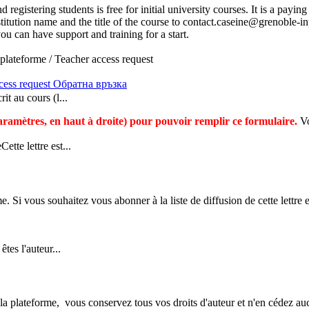
 registering students is free for initial university courses. It is a payi
stitution name and the title of the course to contact.caseine@grenoble-in
you can have support and training for a start.
lateforme / Teacher access request
cess request
Обратна връзка
t au cours (l...
paramètres, en haut à droite) pour pouvoir remplir ce formulaire.
V
tte lettre est...
e. Si vous souhaitez vous abonner à la liste de diffusion de cette lettre 
tes l'auteur...
la plateforme, vous conservez tous vos droits d'auteur et n'en cédez auc