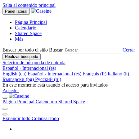
Salta al contenido principal
Panel lateral
Página Principal
Calendario
Shared Space
Más
Buscar por todo el sitio
Buscar
Cerrar
Realizar búsqueda
Selector de búsqueda de entrada
Español - Internacional ‎(es)‎
English ‎(en)‎
Español - Internacional ‎(es)‎
Français ‎(fr)‎
Italiano ‎(it)‎
Български ‎(bg)‎
Русский ‎(ru)‎
En este momento está usando el acceso para invitados
Acceder
Página Principal
Calendario
Shared Space
Expandir todo
Colapsar todo