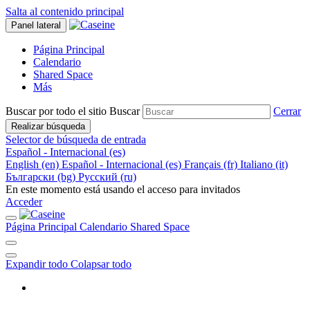
Salta al contenido principal
Panel lateral
Página Principal
Calendario
Shared Space
Más
Buscar por todo el sitio
Buscar
Cerrar
Realizar búsqueda
Selector de búsqueda de entrada
Español - Internacional ‎(es)‎
English ‎(en)‎
Español - Internacional ‎(es)‎
Français ‎(fr)‎
Italiano ‎(it)‎
Български ‎(bg)‎
Русский ‎(ru)‎
En este momento está usando el acceso para invitados
Acceder
Página Principal
Calendario
Shared Space
Expandir todo
Colapsar todo