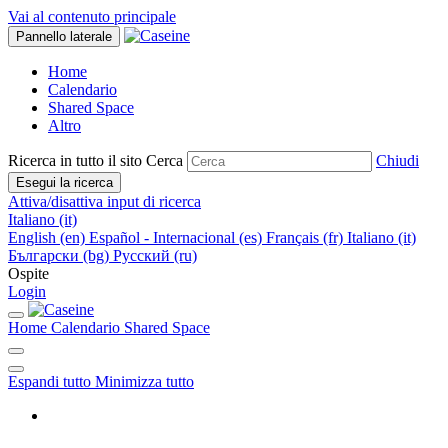
Vai al contenuto principale
Pannello laterale
Home
Calendario
Shared Space
Altro
Ricerca in tutto il sito
Cerca
Chiudi
Esegui la ricerca
Attiva/disattiva input di ricerca
Italiano ‎(it)‎
English ‎(en)‎
Español - Internacional ‎(es)‎
Français ‎(fr)‎
Italiano ‎(it)‎
Български ‎(bg)‎
Русский ‎(ru)‎
Ospite
Login
Home
Calendario
Shared Space
Espandi tutto
Minimizza tutto