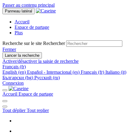
Passer au contenu principal
Panneau latéral
Accueil
Espace de partage
Plus
Recherche sur le site
Rechercher
Fermer
Lancer la recherche
Activer/désactiver la saisie de recherche
Français ‎(fr)‎
English ‎(en)‎
Español - Internacional ‎(es)‎
Français ‎(fr)‎
Italiano ‎(it)‎
Български ‎(bg)‎
Русский ‎(ru)‎
Connexion
Accueil
Espace de partage
Tout déplier
Tout replier