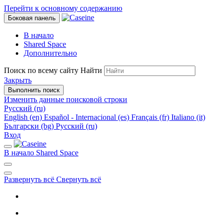
Перейти к основному содержанию
Боковая панель
В начало
Shared Space
Дополнительно
Поиск по всему сайту
Найти
Закрыть
Выполнить поиск
Изменить данные поисковой строки
Русский ‎(ru)‎
English ‎(en)‎
Español - Internacional ‎(es)‎
Français ‎(fr)‎
Italiano ‎(it)‎
Български ‎(bg)‎
Русский ‎(ru)‎
Вход
В начало
Shared Space
Развернуть всё
Свернуть всё