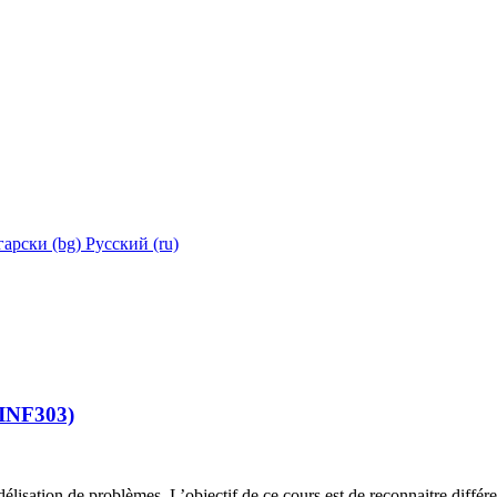
арски ‎(bg)‎
Русский ‎(ru)‎
 INF303)
odélisation de problèmes. L’objectif de ce cours est de reconnaitre diffé