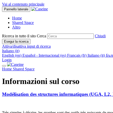
Vai al contenuto principale
Pannello laterale
Home
Shared Space
Altro
Ricerca in tutto il sito
Cerca
Chiudi
Esegui la ricerca
Attiva/disattiva input di ricerca
Italiano ‎(it)‎
English ‎(en)‎
Español - Internacional ‎(es)‎
Français ‎(fr)‎
Italiano ‎(it)‎
Бълг
Login
Home
Shared Space
Informazioni sul corso
Modélisation des structures informatiques (UGA, L2,
Très simples à décrire, les graphes sont des outils très puissants de m