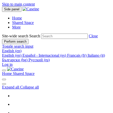
Skip to main content
Side panel
Home
Shared Space
More
Site-wide search
Search
Close
Perform search
Toggle search input
English ‎(en)‎
English ‎(en)‎
Español - Internacional ‎(es)‎
Français ‎(fr)‎
Italiano ‎(it)‎
Български ‎(bg)‎
Русский ‎(ru)‎
Log in
Home
Shared Space
Expand all
Collapse all