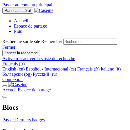
Passer au contenu principal
Panneau latéral
Accueil
Espace de partage
Plus
Recherche sur le site
Rechercher
Fermer
Lancer la recherche
Activer/désactiver la saisie de recherche
Français ‎(fr)‎
English ‎(en)‎
Español - Internacional ‎(es)‎
Français ‎(fr)‎
Italiano ‎(it)‎
Български ‎(bg)‎
Русский ‎(ru)‎
Connexion
Accueil
Espace de partage
Blocs
Passer Derniers badges