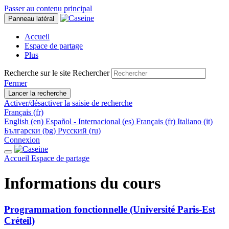
Passer au contenu principal
Panneau latéral
Accueil
Espace de partage
Plus
Recherche sur le site
Rechercher
Fermer
Lancer la recherche
Activer/désactiver la saisie de recherche
Français ‎(fr)‎
English ‎(en)‎
Español - Internacional ‎(es)‎
Français ‎(fr)‎
Italiano ‎(it)‎
Български ‎(bg)‎
Русский ‎(ru)‎
Connexion
Accueil
Espace de partage
Informations du cours
Programmation fonctionnelle (Université Paris-Est
Créteil)