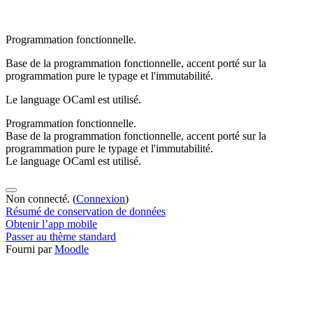
P
r
o
g
r
a
m
m
a
t
i
o
n
f
o
n
c
t
i
o
n
n
e
l
l
e
.
B
a
s
e
d
e
l
a
p
r
o
g
r
a
m
m
a
t
i
o
n
f
o
n
c
t
i
o
n
n
e
l
l
e
, a
c
c
e
n
t
p
o
r
t
é s
u
r
l
a
p
r
o
g
r
a
m
m
a
t
i
o
n
p
u
r
e
l
e
t
y
p
a
g
e
e
t
l
'i
m
m
u
t
a
b
i
l
i
t
é.
L
e
l
a
n
g
u
a
g
e
O
C
a
m
l
e
s
t
u
t
i
l
i
s
é.
Programmation fonctionnelle.
Base de la programmation fonctionnelle, accent porté sur la
programmation pure le typage et l'immutabilité.
Le language OCaml est utilisé.
Non connecté. (
Connexion
)
Résumé de conservation de données
Obtenir l’app mobile
Passer au thème standard
Fourni par
Moodle