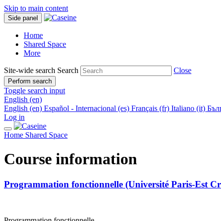
Skip to main content
Side panel
Home
Shared Space
More
Site-wide search
Search
Close
Perform search
Toggle search input
English ‎(en)‎
English ‎(en)‎
Español - Internacional ‎(es)‎
Français ‎(fr)‎
Italiano ‎(it)‎
Бълг
Log in
Home
Shared Space
Course information
Programmation fonctionnelle (Université Paris-Est Cré
P
r
o
g
r
a
m
m
a
t
i
o
n
f
o
n
c
t
i
o
n
n
e
l
l
e
.