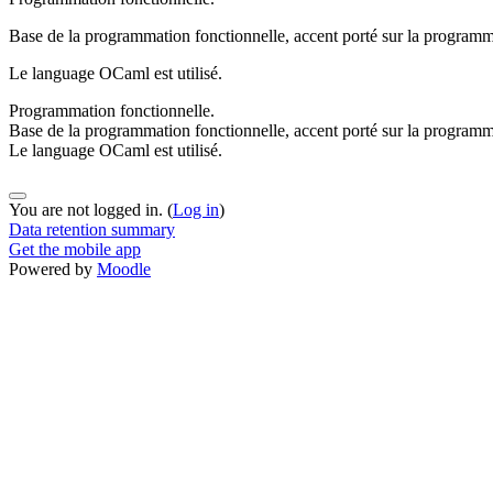
B
a
s
e
d
e
l
a
p
r
o
g
r
a
m
m
a
t
i
o
n
f
o
n
c
t
i
o
n
n
e
l
l
e
, a
c
c
e
n
t
p
o
r
t
é s
u
r
l
a
p
r
o
g
r
a
m
L
e
l
a
n
g
u
a
g
e
O
C
a
m
l
e
s
t
u
t
i
l
i
s
é.
Programmation fonctionnelle.
Base de la programmation fonctionnelle, accent porté sur la programma
Le language OCaml est utilisé.
You are not logged in. (
Log in
)
Data retention summary
Get the mobile app
Powered by
Moodle