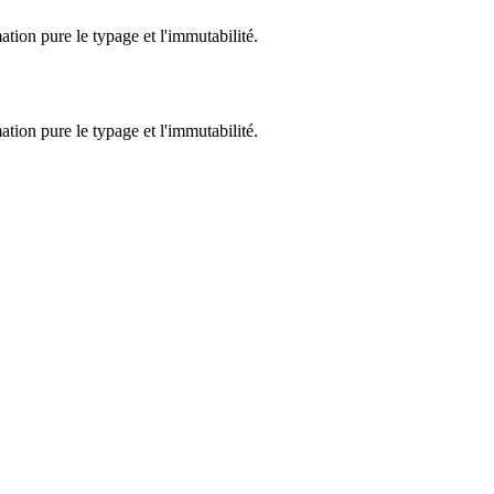
m
a
t
i
o
n
p
u
r
e
l
e
t
y
p
a
g
e
e
t
l
'i
m
m
u
t
a
b
i
l
i
t
é.
tion pure le typage et l'immutabilité.