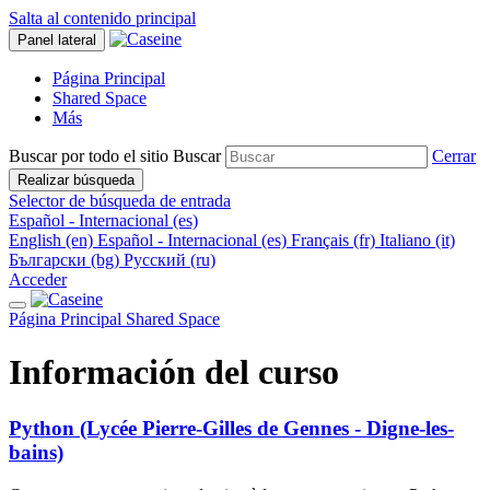
Salta al contenido principal
Panel lateral
Página Principal
Shared Space
Más
Buscar por todo el sitio
Buscar
Cerrar
Realizar búsqueda
Selector de búsqueda de entrada
Español - Internacional ‎(es)‎
English ‎(en)‎
Español - Internacional ‎(es)‎
Français ‎(fr)‎
Italiano ‎(it)‎
Български ‎(bg)‎
Русский ‎(ru)‎
Acceder
Página Principal
Shared Space
Información del curso
Python (Lycée Pierre-Gilles de Gennes - Digne-les-
bains)