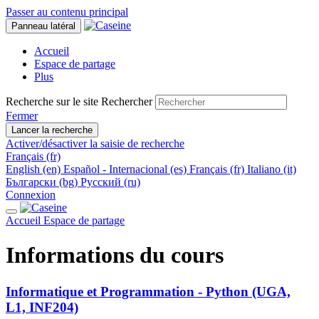
Passer au contenu principal
Panneau latéral
Accueil
Espace de partage
Plus
Recherche sur le site
Rechercher
Fermer
Lancer la recherche
Activer/désactiver la saisie de recherche
Français ‎(fr)‎
English ‎(en)‎
Español - Internacional ‎(es)‎
Français ‎(fr)‎
Italiano ‎(it)‎
Български ‎(bg)‎
Русский ‎(ru)‎
Connexion
Accueil
Espace de partage
Informations du cours
Informatique et Programmation - Python (UGA,
L1, INF204)