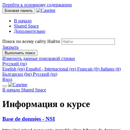
Перейти к основному содержанию
Боковая панель
В начало
Shared Space
Дополнительно
Поиск по всему сайту
Найти
Закрыть
Выполнить поиск
Изменить данные поисковой строки
Русский ‎(ru)‎
English ‎(en)‎
Español - Internacional ‎(es)‎
Français ‎(fr)‎
Italiano ‎(it)‎
Български ‎(bg)‎
Русский ‎(ru)‎
Вход
В начало
Shared Space
Информация о курсе
Base de données - NSI