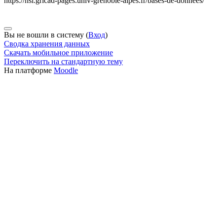
https://nsi.gricad-pages.univ-grenoble-alpes.fr/bases-de-donnees/
Вы не вошли в систему (
Вход
)
Сводка хранения данных
Скачать мобильное приложение
Переключить на стандартную тему
На платформе
Moodle