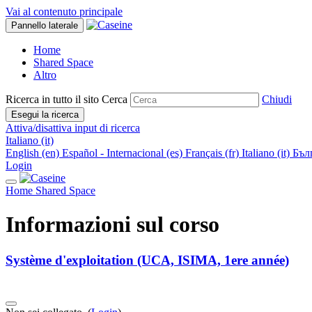
Vai al contenuto principale
Pannello laterale
Home
Shared Space
Altro
Ricerca in tutto il sito
Cerca
Chiudi
Esegui la ricerca
Attiva/disattiva input di ricerca
Italiano ‎(it)‎
English ‎(en)‎
Español - Internacional ‎(es)‎
Français ‎(fr)‎
Italiano ‎(it)‎
Бълг
Login
Home
Shared Space
Informazioni sul corso
Système d'exploitation (UCA, ISIMA, 1ere année)