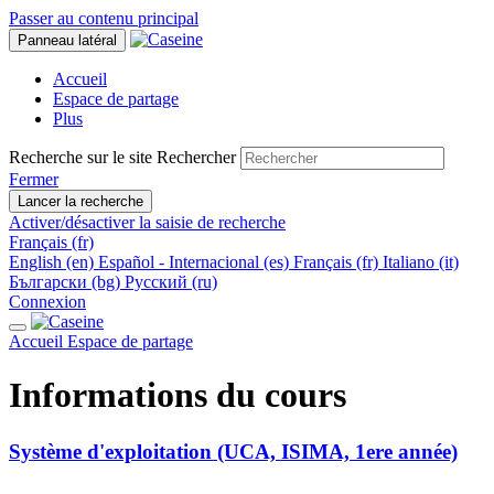
Passer au contenu principal
Panneau latéral
Accueil
Espace de partage
Plus
Recherche sur le site
Rechercher
Fermer
Lancer la recherche
Activer/désactiver la saisie de recherche
Français ‎(fr)‎
English ‎(en)‎
Español - Internacional ‎(es)‎
Français ‎(fr)‎
Italiano ‎(it)‎
Български ‎(bg)‎
Русский ‎(ru)‎
Connexion
Accueil
Espace de partage
Informations du cours
Système d'exploitation (UCA, ISIMA, 1ere année)