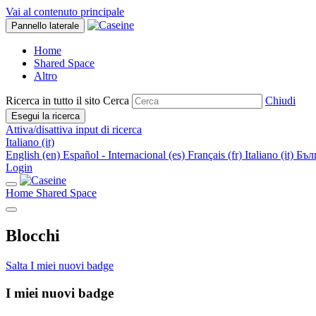
Vai al contenuto principale
Pannello laterale
Home
Shared Space
Altro
Ricerca in tutto il sito
Cerca
Chiudi
Esegui la ricerca
Attiva/disattiva input di ricerca
Italiano ‎(it)‎
English ‎(en)‎
Español - Internacional ‎(es)‎
Français ‎(fr)‎
Italiano ‎(it)‎
Бълг
Login
Home
Shared Space
Blocchi
Salta I miei nuovi badge
I miei nuovi badge