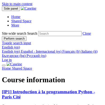
Skip to main content
Side panel
Home
Shared Space
More
Site-wide search
Search
Close
Perform search
Toggle search input
English ‎(en)‎
English ‎(en)‎
Español - Internacional ‎(es)‎
Français ‎(fr)‎
Italiano ‎(it)‎
Български ‎(bg)‎
Русский ‎(ru)‎
Log in
Home
Shared Space
Course information
[IP1] Introduction à la programmation Python -
Paris Cité