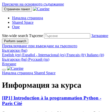
Прескочи на основното съдържание
Страничен панел
Начална страница
Shared Space
Още
Site-wide search
Търсене
Затваряне
Perform search
Превключване при въвеждане на търсеното
Български ‎(bg)‎
English ‎(en)‎
Español - Internacional ‎(es)‎
Français ‎(fr)‎
Italiano ‎(it)‎
Български ‎(bg)‎
Русский ‎(ru)‎
Влизане
Начална страница
Shared Space
Информация за курса
[IP1] Introduction à la programmation Python -
Paris Cité