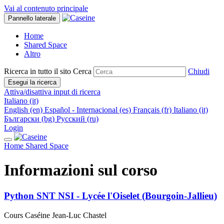
Vai al contenuto principale
Pannello laterale
Home
Shared Space
Altro
Ricerca in tutto il sito
Cerca
Chiudi
Esegui la ricerca
Attiva/disattiva input di ricerca
Italiano ‎(it)‎
English ‎(en)‎
Español - Internacional ‎(es)‎
Français ‎(fr)‎
Italiano ‎(it)‎
Български ‎(bg)‎
Русский ‎(ru)‎
Login
Home
Shared Space
Informazioni sul corso
Python SNT NSI - Lycée l'Oiselet (Bourgoin-Jallieu)
Cours Caséine Jean-Luc Chastel