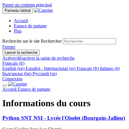
Passer au contenu principal
Panneau latéral
Accueil
Espace de partage
Plus
Recherche sur le site
Rechercher
Fermer
Lancer la recherche
Activer/désactiver la saisie de recherche
Français ‎(fr)‎
English ‎(en)‎
Español - Internacional ‎(es)‎
Français ‎(fr)‎
Italiano ‎(it)‎
Български ‎(bg)‎
Русский ‎(ru)‎
Connexion
Accueil
Espace de partage
Informations du cours
Python SNT NSI - Lycée l'Oiselet (Bourgoin-Jallieu)