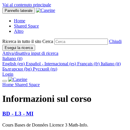
Vai al contenuto principale
Pannello laterale
Home
Shared Space
Altro
Ricerca in tutto il sito
Cerca
Chiudi
Esegui la ricerca
Attiva/disattiva input di ricerca
Italiano ‎(it)‎
English ‎(en)‎
Español - Internacional ‎(es)‎
Français ‎(fr)‎
Italiano ‎(it)‎
Български ‎(bg)‎
Русский ‎(ru)‎
Login
Home
Shared Space
Informazioni sul corso
BD - L3 - MI
Cours Bases de Données Licence 3 Math-Info.