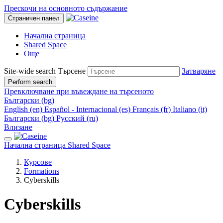
Прескочи на основното съдържание
Страничен панел
Начална страница
Shared Space
Още
Site-wide search
Търсене
Затваряне
Perform search
Превключване при въвеждане на търсеното
Български ‎(bg)‎
English ‎(en)‎
Español - Internacional ‎(es)‎
Français ‎(fr)‎
Italiano ‎(it)‎
Български ‎(bg)‎
Русский ‎(ru)‎
Влизане
Начална страница
Shared Space
Курсове
Formations
Cyberskills
Cyberskills