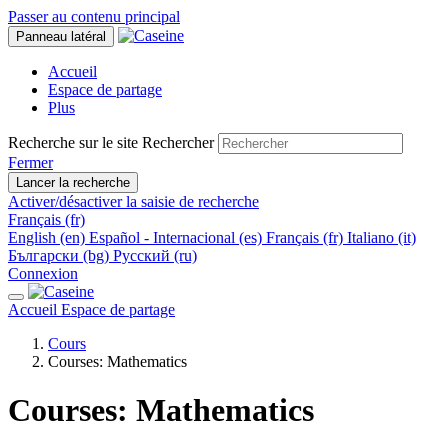
Passer au contenu principal
Panneau latéral
Accueil
Espace de partage
Plus
Recherche sur le site
Rechercher
Fermer
Lancer la recherche
Activer/désactiver la saisie de recherche
Français ‎(fr)‎
English ‎(en)‎
Español - Internacional ‎(es)‎
Français ‎(fr)‎
Italiano ‎(it)‎
Български ‎(bg)‎
Русский ‎(ru)‎
Connexion
Accueil
Espace de partage
Cours
Courses: Mathematics
Courses: Mathematics