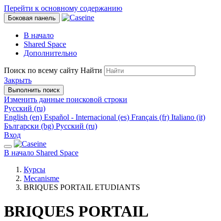
Перейти к основному содержанию
Боковая панель
В начало
Shared Space
Дополнительно
Поиск по всему сайту
Найти
Закрыть
Выполнить поиск
Изменить данные поисковой строки
Русский ‎(ru)‎
English ‎(en)‎
Español - Internacional ‎(es)‎
Français ‎(fr)‎
Italiano ‎(it)‎
Български ‎(bg)‎
Русский ‎(ru)‎
Вход
В начало
Shared Space
Курсы
Mecanisme
BRIQUES PORTAIL ETUDIANTS
BRIQUES PORTAIL